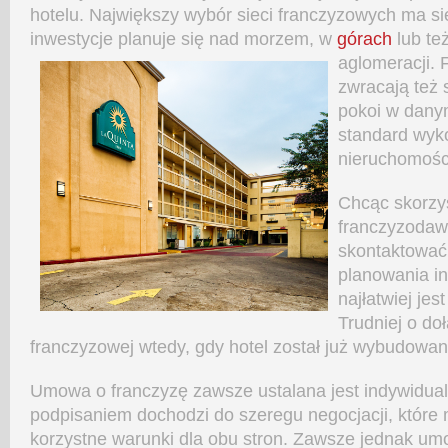
hotelu. Największy wybór sieci franczyzowych ma si
inwestycje planuje się nad morzem, w
górach
lub te
aglomeracji.
zwracają też 
pokoi w dany
standard wyk
nieruchomośc
Chcąc skorzy
franczyzodawc
skontaktować 
planowania in
najłatwiej jes
Trudniej o do
franczyzowej wtedy, gdy hotel został już wybudowan
Umowa o franczyzę zawsze ustalana jest indywidualn
podpisaniem dochodzi do szeregu negocjacji, które
korzystne warunki dla obu stron. Zawsze jednak u