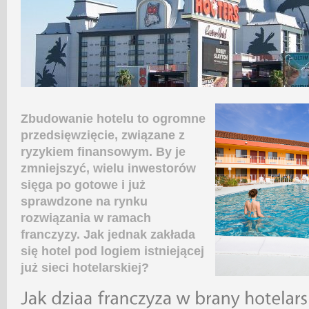
Zbudowanie hotelu to ogromne
przedsięwzięcie, związane z
ryzykiem finansowym. By je
zmniejszyć, wielu inwestorów
sięga po gotowe i już
sprawdzone na rynku
rozwiązania w ramach
franczyzy. Jak jednak zakłada
się hotel pod logiem istniejącej
już sieci hotelarskiej?